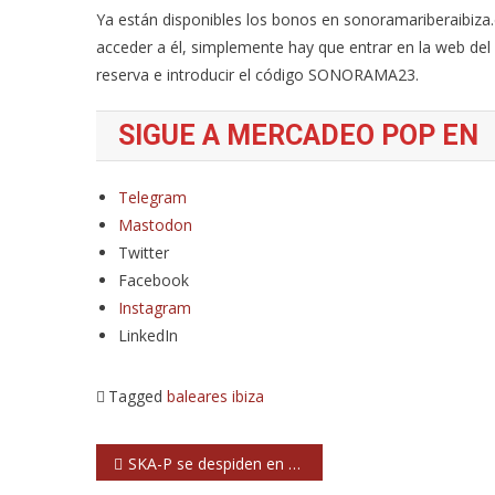
Ya están disponibles los bonos en sonoramariberaibiza.
acceder a él, simplemente hay que entrar en la web del 
reserva e introducir el código SONORAMA23.
SIGUE A MERCADEO POP EN
Telegram
Mastodon
Twitter
Facebook
Instagram
LinkedIn
Tagged
baleares
ibiza
Navegación
SKA-P se despiden en el Pirata Festival de Madrid