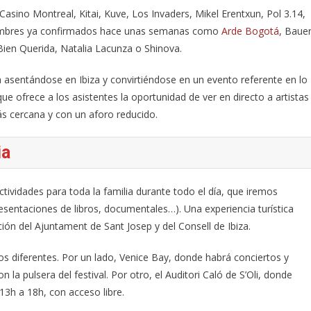
asino Montreal, Kitai, Kuve, Los Invaders, Mikel Erentxun, Pol 3.14,
 nombres ya confirmados hace unas semanas como
Arde Bogotá
, Bauer
Bien Querida, Natalia Lacunza o Shinova.
a asentándose en Ibiza y convirtiéndose en un evento referente en lo
que ofrece a los asistentes la oportunidad de ver en directo a artistas
ás cercana y con un aforo reducido.
ia
ividades para toda la familia durante todo el día, que iremos
sentaciones de libros, documentales…). Una experiencia turística
ión del Ajuntament de Sant Josep y del Consell de Ibiza.
ios diferentes. Por un lado, Venice Bay, donde habrá conciertos y
 la pulsera del festival. Por otro, el Auditori Caló de S’Oli, donde
13h a 18h, con acceso libre.