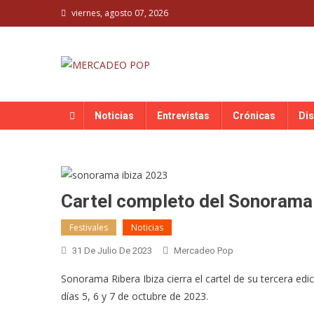
Skip
viernes, agosto 07, 2026
to
content
MERCADEO POP
Mercadeo Pop es todo información musical
Noticias
Entrevistas
Crónicas
Di
Cartel completo del Sonorama 
Festivales
Noticias
31 De Julio De 2023
Mercadeo Pop
Sonorama Ribera Ibiza cierra el cartel de su tercera edi
días 5, 6 y 7 de octubre de 2023.