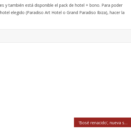
es y también está disponible el pack de hotel + bono. Para poder
hotel elegido (Paradiso Art Hotel o Grand Paradiso Ibiza), hacer la
‘Bosé renacido’, nueva serie documental de Movistar Plus+