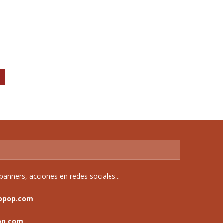
anners, acciones en redes sociales...
opop.com
op.com