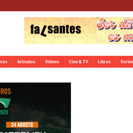
scos
Artículos
Vídeos
Cine & TV
Libros
Sorte