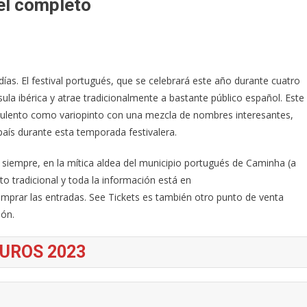
el completo
ías. El festival portugués, que se celebrará este año durante cuatro
nsula ibérica y atrae tradicionalmente a bastante público español. Este
suculento como variopinto con una mezcla de nombres interesantes,
país durante esta temporada festivalera.
siempre, en la mítica aldea del municipio portugués de Caminha (a
o tradicional y toda la información está en
rar las entradas. See Tickets es también otro punto de venta
ión.
OUROS 2023