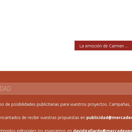
La emoción de Carmen 113 al ‘Bailar Llorando’
IDAD
de posibilidades publicitarias para vuestros proyectos. Campañas, b
ncantados de recibir vuestras propuestas en
publicidad@mercade
ntenidos editoriales los esperamos en
davidgallardo@mercadeop