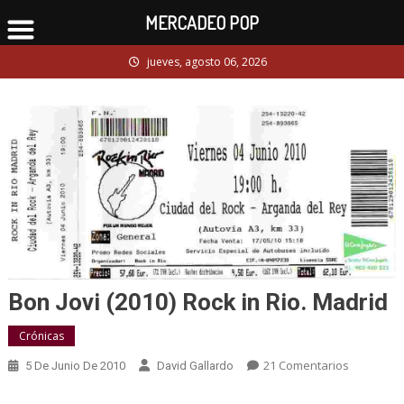
MERCADEO POP
Skip
jueves, agosto 06, 2026
to
content
Bon Jovi (2010) Rock in Rio. Madrid
Crónicas
En
21 Comentarios
5 De Junio De 2010
David Gallardo
Bon