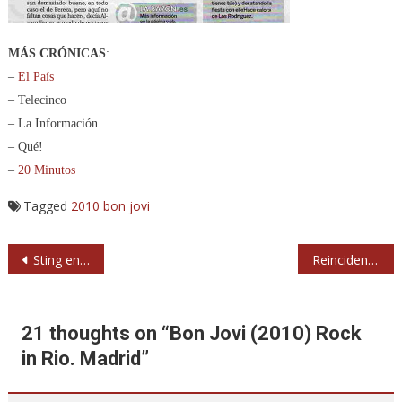
MÁS CRÓNICAS
:
–
El País
–
Telecinco
–
La Información
–
Qué!
–
20 Minutos
Tagged
2010
bon jovi
Navegación
Sting en octubre en Bilbao, Barcelona y Madrid
Reincidentes y Porretas (2010) Parque Aluche. Madrid
de
entradas
21 thoughts on “
Bon Jovi (2010) Rock
in Rio. Madrid
”