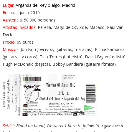
Jovi
Lugar:
Arganda del Rey o algo. Madrid
(2010)
Fecha:
4 junio 2010
Rock
Asistencia:
50.000 personas
In
Artistas Invitados
: Pereza, Mago de Oz, Zoé, Macaco, Paul Van
Rio.
Dyck
Madrid
Precio:
69 euros
Músicos:
Jon Bon Jovi (voz, guitarras, maracas), Richie Sambora
(guitarras y coros), Tico Torres (baterista), David Bryan (teclista),
Hugh McDonald (bajista), Bobby Bandiera (guitarra rítmica)
Setlist:
Blood on blood, We weren’t born to follow, You give love a