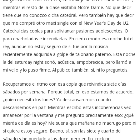
mientras el resto de la clase visitaba Notre Dame. No que decir
tiene que no conozco dicha catedral. Pero también hay que decir
que me compré otro maxi single con el New Year’s Day de U2.
Catedralicias coplas para soliviantar pasiones adolescentes. O
para enarbolarlas e incendiarlas. En cierto modo esa noche fui el
rey, aunque no estoy seguro de si fue por la música
recientemente adquirida a golpe de talonario paterno. Esta noche
la del saturday night sonó, acústica, empobrecida, pero llamó a
mi vello y lo puso firme. Al púbico también, sí, ni lo pregunteis.
Recuperamos el ritmo con esa copla que reivindica siete días
sábados por semana. Porque total, en eso estamos de acuerdo,
¿quien necesita los lunes? Ya descansaremos cuando
descansemos en paz. Mientras escribo estas incoherencias veo
amanecer por la ventana y me pregunto precisamente eso: ¿qué
mierda de día es hoy? Me suena que mañana no madrugo pero ni
si quiera estoy seguro. Bueno, sí, son las siete y cuarto del
sábado y he quedado a las doce, pero en fin, rock on!