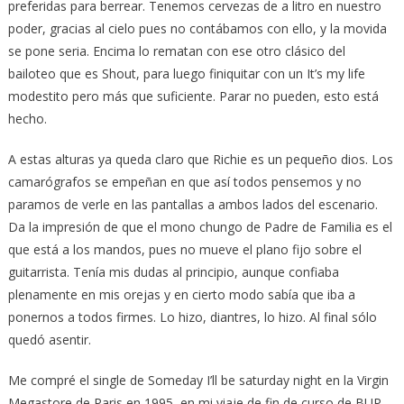
preferidas para berrear. Tenemos cervezas de a litro en nuestro
poder, gracias al cielo pues no contábamos con ello, y la movida
se pone seria. Encima lo rematan con ese otro clásico del
bailoteo que es Shout, para luego finiquitar con un It’s my life
modestito pero más que suficiente. Parar no pueden, esto está
hecho.
A estas alturas ya queda claro que Richie es un pequeño dios. Los
camarógrafos se empeñan en que así todos pensemos y no
paramos de verle en las pantallas a ambos lados del escenario.
Da la impresión de que el mono chungo de Padre de Familia es el
que está a los mandos, pues no mueve el plano fijo sobre el
guitarrista. Tenía mis dudas al principio, aunque confiaba
plenamente en mis orejas y en cierto modo sabía que iba a
ponernos a todos firmes. Lo hizo, diantres, lo hizo. Al final sólo
quedó asentir.
Me compré el single de Someday I’ll be saturday night en la Virgin
Megastore de Paris en 1995, en mi viaje de fin de curso de BUP,