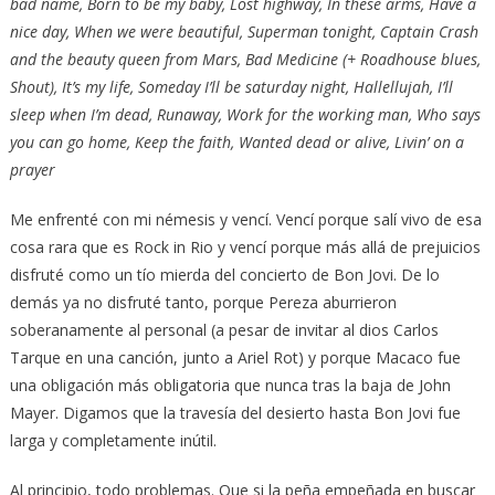
bad name, Born to be my baby, Lost highway, In these arms, Have a
nice day, When we were beautiful, Superman tonight, Captain Crash
and the beauty queen from Mars, Bad Medicine (+ Roadhouse blues,
Shout), It’s my life, Someday I’ll be saturday night, Hallellujah, I’ll
sleep when I’m dead, Runaway, Work for the working man, Who says
you can go home, Keep the faith, Wanted dead or alive, Livin’ on a
prayer
Me enfrenté con mi némesis y vencí. Vencí porque salí vivo de esa
cosa rara que es Rock in Rio y vencí porque más allá de prejuicios
disfruté como un tío mierda del concierto de Bon Jovi. De lo
demás ya no disfruté tanto, porque Pereza aburrieron
soberanamente al personal (a pesar de invitar al dios Carlos
Tarque en una canción, junto a Ariel Rot) y porque Macaco fue
una obligación más obligatoria que nunca tras la baja de John
Mayer. Digamos que la travesía del desierto hasta Bon Jovi fue
larga y completamente inútil.
Al principio, todo problemas. Que si la peña empeñada en buscar