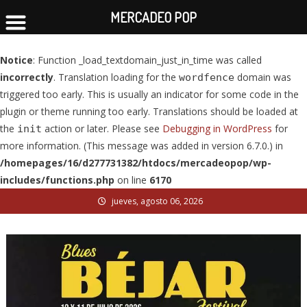
MERCADEO POP
Notice
: Function _load_textdomain_just_in_time was called
incorrectly
. Translation loading for the
domain was
wordfence
triggered too early. This is usually an indicator for some code in the
plugin or theme running too early. Translations should be loaded at
the
action or later. Please see
Debugging in WordPress
for
init
more information. (This message was added in version 6.7.0.) in
/homepages/16/d277731382/htdocs/mercadeopop/wp-
includes/functions.php
on line
6170
Skip
jueves, agosto 06, 2026
to
content