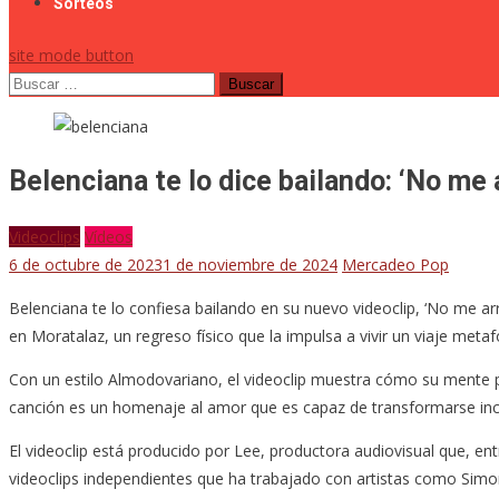
Sorteos
site mode button
Buscar:
Belenciana te lo dice bailando: ‘No me a
Videoclips
Vídeos
6 de octubre de 2023
1 de noviembre de 2024
Mercadeo Pop
Belenciana te lo confiesa bailando en su nuevo videoclip, ‘No me arr
en Moratalaz, un regreso físico que la impulsa a vivir un viaje met
Con un estilo Almodovariano, el videoclip muestra cómo su mente pa
canción es un homenaje al amor que es capaz de transformarse inclu
El videoclip está producido por Lee, productora audiovisual que, e
videoclips independientes que ha trabajado con artistas como Simona