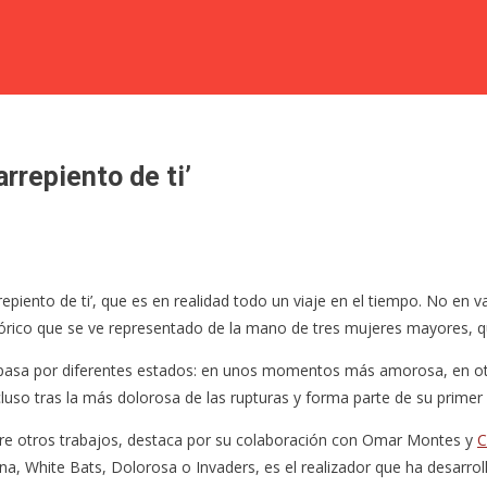
rrepiento de ti’
epiento de ti’, que es en realidad todo un viaje en el tiempo. No en v
afórico que se ve representado de la mano de tres mujeres mayores, q
sa por diferentes estados: en unos momentos más amorosa, en otros m
so tras la más dolorosa de las rupturas y forma parte de su primer 
ntre otros trabajos, destaca por su colaboración con Omar Montes y
C
, White Bats, Dolorosa o Invaders, es el realizador que ha desarrolla