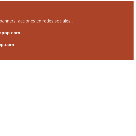
anners, acciones en redes sociales...
opop.com
op.com