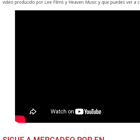
video producido por Lee Films y Heaven Music y que puedes ver a c