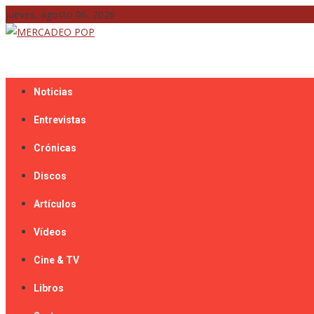
Skip
jueves, agosto 06, 2026
to
content
Mercadeo Pop es todo información musical
MERCADEO POP
Noticias
Entrevistas
Crónicas
Discos
Artículos
Vídeos
Cine & TV
Libros