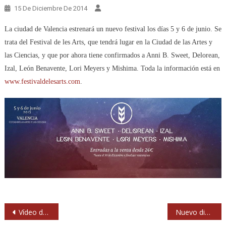
15 De Diciembre De 2014
La ciudad de Valencia estrenará un nuevo festival los días 5 y 6 de junio. Se
trata del Festival de les Arts, que tendrá lugar en la Ciudad de las Artes y
las Ciencias, y que por ahora tiene confirmados a Anni B. Sweet, Delorean,
Izal, León Benavente, Lori Meyers y Mishima. Toda la información está en
www.festivaldelesarts.com
.
Navegación
Vídeo de Bob Dylan actuando para un dichoso único fan
Nuevo disco de Metallica en el horizonte