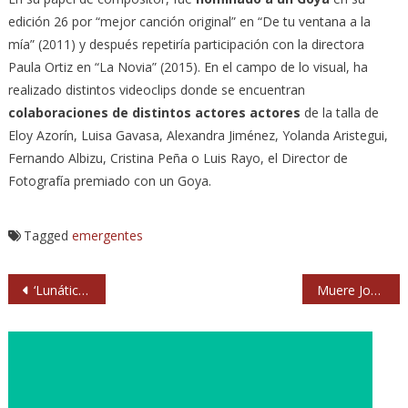
edición 26 por “mejor canción original” en “De tu ventana a la
mía” (2011) y después repetiría participación con la directora
Paula Ortiz en “La Novia” (2015). En el campo de lo visual, ha
realizado distintos videoclips donde se encuentran
colaboraciones de distintos actores actores
de la talla de
Eloy Azorín, Luisa Gavasa, Alexandra Jiménez, Yolanda Aristegui,
Fernando Albizu, Cristina Peña o Luis Rayo, el Director de
Fotografía premiado con un Goya.
Tagged
emergentes
Navegación
‘Lunáticos en Marte’: la rockera colaboración de Javier Sólo y Fernando Madina (Reincidentes)
Muere José Padilla, creador del Café del Mar y el sonido chill out
de
entradas