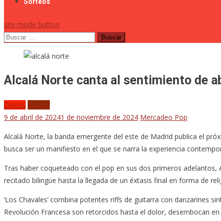
Sorteos
site mode button
Buscar:
Alcalá Norte canta al sentimiento de 
Discos
Singles
9 de abril de 2024
1 de noviembre de 2024
Mercadeo Pop
Alcalá Norte, la banda emergente del este de Madrid publica el pró
busca ser un manifiesto en el que se narra la experiencia contempor
Tras haber coqueteado con el pop en sus dos primeros adelantos, A
recitado bilingüe hasta la llegada de un éxtasis final en forma de rel
‘Los Chavales’ combina potentes riffs de guitarra con danzarines s
Revolución Francesa son retorcidos hasta el dolor, desembocan en un