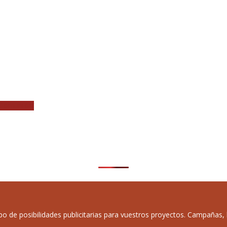
 ‘Comunión’
de posibilidades publicitarias para vuestros proyectos. Campañas, b