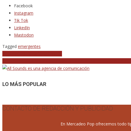
Facebook
Instagram
Tik Tok
LinkedIn
Mastodon
Tagged
emergentes
Navegación
Prestoso 2024: cartel completo
Sr Chinarro viaja por los recuerdos de su infancia en el videoclip de
de
entradas
LO MÁS POPULAR
CONTACTO DE REDACCIÓN Y PUBLICIDAD
En Mercadeo Pop ofrecemos todo tipo 