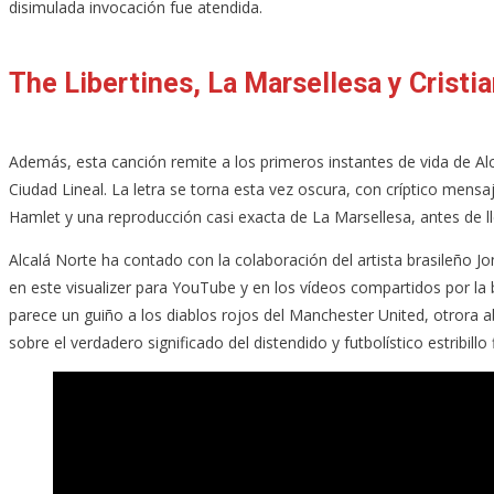
disimulada invocación fue atendida.
The Libertines, La Marsellesa y Cristi
Además, esta canción remite a los primeros instantes de vida de Alc
Ciudad Lineal. La letra se torna esta vez oscura, con críptico mensaj
Hamlet y una reproducción casi exacta de La Marsellesa, antes de l
Alcalá Norte ha contado con la colaboración del artista brasileño J
en este visualizer para YouTube y en los vídeos compartidos por la
parece un guiño a los diablos rojos del Manchester United, otrora
sobre el verdadero significado del distendido y futbolístico estribillo f