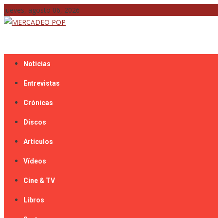
Skip
jueves, agosto 06, 2026
to
content
Mercadeo Pop es todo información musical
MERCADEO POP
Noticias
Entrevistas
Crónicas
Discos
Artículos
Vídeos
Cine & TV
Libros