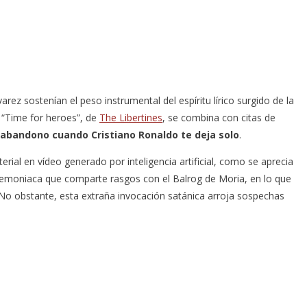
ez sostenían el peso instrumental del espíritu lírico surgido de la
e “Time for heroes”, de
The Libertines
, se combina con citas de
 abandono cuando Cristiano Ronaldo te deja solo
.
ial en vídeo generado por inteligencia artificial, como se aprecia
a demoniaca que comparte rasgos con el Balrog de Moria, en lo que
No obstante, esta extraña invocación satánica arroja sospechas