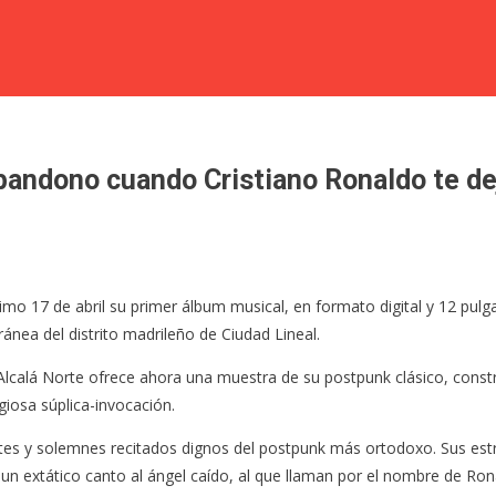
abandono cuando Cristiano Ronaldo te de
ximo 17 de abril su primer álbum musical, en formato digital y 12 pu
ánea del distrito madrileño de Ciudad Lineal.
lcalá Norte ofrece ahora una muestra de su postpunk clásico, constru
igiosa súplica-invocación.
intes y solemnes recitados dignos del postpunk más ortodoxo. Sus est
 extático canto al ángel caído, al que llaman por el nombre de Ronald