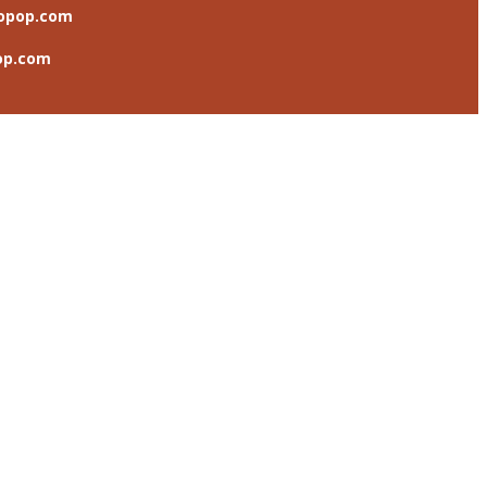
opop.com
op.com