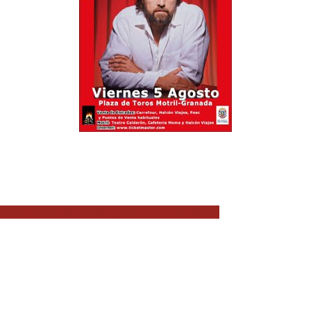
er, Love of Lesbian, Chicago, Cassandra Wilson…