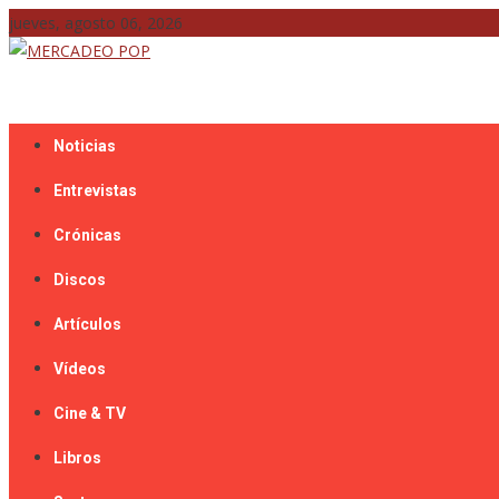
Skip
jueves, agosto 06, 2026
to
content
Mercadeo Pop es todo información musical
MERCADEO POP
Noticias
Entrevistas
Crónicas
Discos
Artículos
Vídeos
Cine & TV
Libros