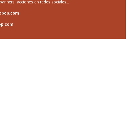
anners, acciones en redes sociales...
opop.com
op.com