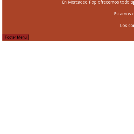
En Mercadeo Pop ofrecemos todo tipo 
Estamos e
Los co
Footer Menu