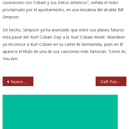
conexiones con Cobain y sus éxitos artísticos”, señala el texto
proclamado por el ayuntamiento, en una iniciativa del alcalde Bill
Simpson.
De hecho, Simpson ya ha avanzado que entre sus planes futuros
está pasar del ‘Kurt Cobain Day’ a la ‘Kurt Cobain Week’. Aberdeen
ya reconoce a Kurt Cobain en su cartel de bienvenida, pues en él
aparece el título de una de sus canciones más famosas: ‘Come As
You Are’.
Navegación
Nuevo vídeo de Bruce Springsteen: ‘Just Like Fire Would’
Daft Punk triunfan en los Grammy
de
entradas