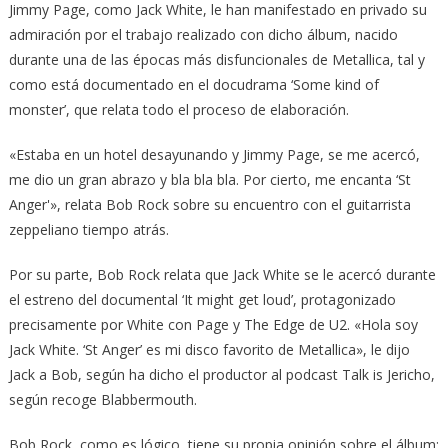
Jimmy Page, como Jack White, le han manifestado en privado su
admiración por el trabajo realizado con dicho álbum, nacido
durante una de las épocas más disfuncionales de Metallica, tal y
como está documentado en el docudrama ‘Some kind of
monster’, que relata todo el proceso de elaboración.
«Estaba en un hotel desayunando y Jimmy Page, se me acercó,
me dio un gran abrazo y bla bla bla. Por cierto, me encanta ‘St
Anger'», relata Bob Rock sobre su encuentro con el guitarrista
zeppeliano tiempo atrás.
Por su parte, Bob Rock relata que Jack White se le acercó durante
el estreno del documental ‘It might get loud’, protagonizado
precisamente por White con Page y The Edge de U2. «Hola soy
Jack White. ‘St Anger’ es mi disco favorito de Metallica», le dijo
Jack a Bob, según ha dicho el productor al podcast Talk is Jericho,
según recoge Blabbermouth.
Bob Rock, como es lógico, tiene su propia opinión sobre el álbum: