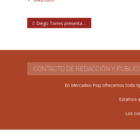
Navegación
Diego Torres presentará en una gira española su nuevo disco
de
entradas
CONTACTO DE REDACCIÓN Y PUBLIC
En Mercadeo Pop ofrecemos todo tipo 
Estamos e
Los co