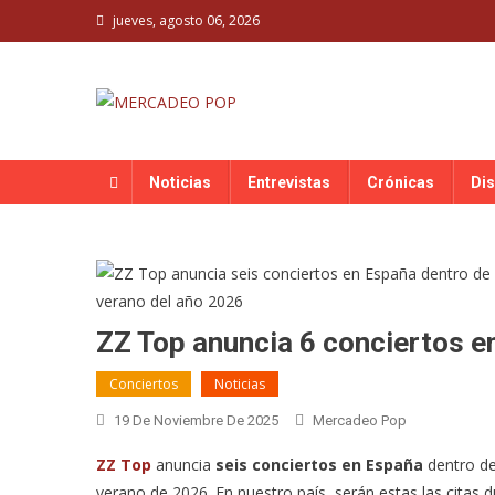
Skip
jueves, agosto 06, 2026
to
content
MERCADEO POP
Mercadeo Pop es todo información musical
Noticias
Entrevistas
Crónicas
Di
ZZ Top anuncia 6 conciertos e
Conciertos
Noticias
19 De Noviembre De 2025
Mercadeo Pop
ZZ Top
anuncia
seis conciertos en España
dentro de
verano de 2026. En nuestro país, serán estas las citas d