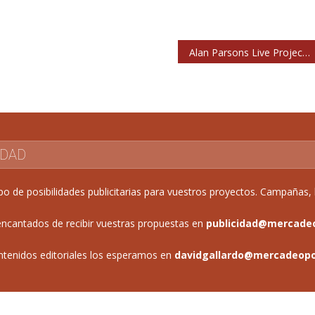
Alan Parsons Live Project y Burning se suman a Deep Purple en Músicos en la Naturaleza 2026
IDAD
de posibilidades publicitarias para vuestros proyectos. Campañas, b
ncantados de recibir vuestras propuestas en
publicidad@mercade
ntenidos editoriales los esperamos en
davidgallardo@mercadeop