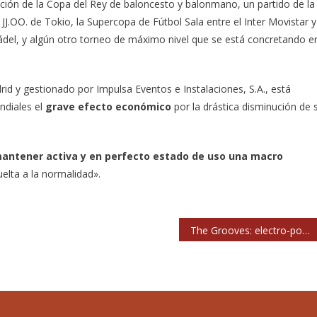
ación de la Copa del Rey de baloncesto y balonmano, un partido de la
JJ.OO. de Tokio, la Supercopa de Fútbol Sala entre el Inter Movistar y
del, y algún otro torneo de máximo nivel que se está concretando e
rid y gestionado por Impulsa Eventos e Instalaciones, S.A., está
ndiales el
grave efecto económico
por la drástica disminución de 
mantener activa y en perfecto estado de uso una macro
uelta a la normalidad».
The Grooves: electro-pop gigante