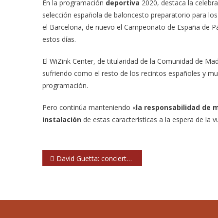
En la programación
deportiva
2020, destaca la celebr
selección española de baloncesto preparatorio para los 
el Barcelona, de nuevo el Campeonato de España de Pá
estos días.
El WiZink Center, de titularidad de la Comunidad de Mad
sufriendo como el resto de los recintos españoles y mu
programación.
Pero continúa manteniendo «
la responsabilidad de 
instalación
de estas características a la espera de la v
Navegación
David Guetta: concierto benéfico online desde Dubai
de
entradas