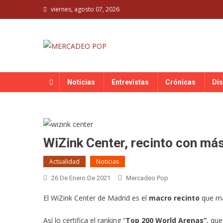
Skip
viernes, agosto 07, 2026
to
content
MERCADEO POP
Mercadeo Pop es todo información musical
Noticias
Entrevistas
Crónicas
Di
WiZink Center, recinto con má
Actualidad
Noticias
26 De Enero De 2021
Mercadeo Pop
El WiZink Center de Madrid es el
macro recinto
que má
Así lo certifica el ranking “
Top 200 World Arenas”
, que