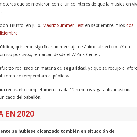
omotores que se movieron con el único interés de que la música en vi
.
ión Triunfo, en julio.
Madriz Summer Fest
en septiembre. Y los
dos
diciembre
.
úblico
, quisieron significar un mensaje de ánimo al sector». «Y en
nómico positivo», remarcan desde el WiZink Center.
sfuerzo realizado en materia de
seguridad
, ya que se redujo el afor
al, toma de temperatura al público».
ara renovarlo completamente cada 12 minutos y garantizar así una
municado del pabellón.
 EN 2020
mente se hubiese alcanzado también en situación de