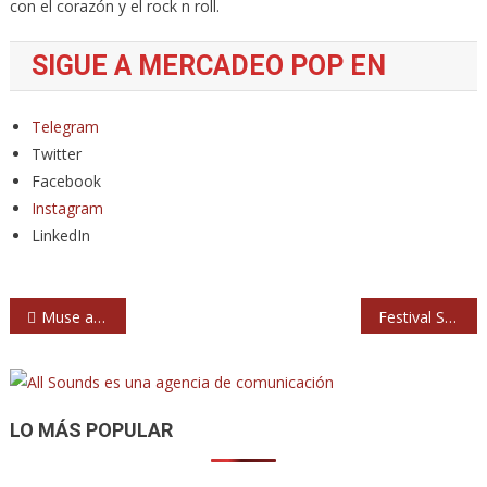
con el corazón y el rock n roll.
SIGUE A MERCADEO POP EN
Telegram
Twitter
Facebook
Instagram
LinkedIn
Navegación
Muse anuncia los conciertos de su gira europea de 2023
Festival SBC 22, gratis en Madrid con Mägo de Oz y M Clan
de
entradas
LO MÁS POPULAR