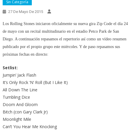
Sin Categoría
27 De Mayo De 2015
Los Rolling Stones iniciaron oficialmente su nueva gira Zip Code el día 24
de mayo con un recital multitudinario en el estadio Petco Park de San
Diego. A continuación repasamos el repertorio así como un vídeo resumen
publicado por el propio grupo este miércoles. Y de paso repasamos sus
próximas fechas en directo:
Setlist:
Jumpin’ Jack Flash
It’s Only Rock ‘N’ Roll (But I Like It)
All Down The Line
Tumbling Dice
Doom And Gloom
Bitch (con Gary Clark Jr)
Moonlight Mile
Can’t You Hear Me Knocking