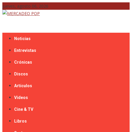
Skip
jueves, agosto 06, 2026
to
content
Mercadeo Pop es todo información musical
MERCADEO POP
Noticias
Entrevistas
Crónicas
Discos
Artículos
Vídeos
Cine & TV
Libros