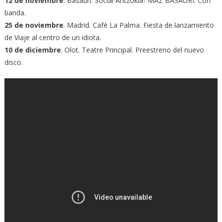
12 de noviembre
. Basauri. Social Antzokia- MAZ BASAURI. Con
banda.
25 de noviembre
. Madrid. Café La Palma. Fiesta de lanzamiento
de Viaje al centro de un idiota.
10 de diciembre
. Olot. Teatre Principal. Preestreno del nuevo
disco.