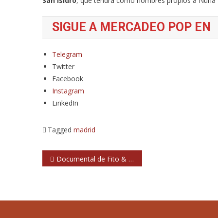
San Isidro
, que tendrá como nombres propios a Nuria Es
SIGUE A MERCADEO POP EN
Telegram
Twitter
Facebook
Instagram
LinkedIn
Tagged
madrid
Navegación
Documental de Fito & Fitipaldis en La2 de TVE
de
entradas