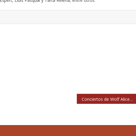
pert, Lluís Pasqual y Tarta Relena, entre otros.
Conciertos de Wolf Alice en Madrid y Barcelona en 2022