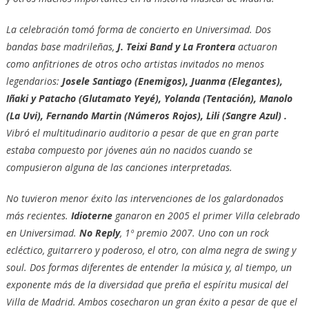
La celebración tomó forma de concierto en Universimad. Dos
bandas base madrileñas,
J. Teixi Band y La Frontera
actuaron
como anfitriones de otros ocho artistas invitados no menos
legendarios:
Josele Santiago (Enemigos), Juanma (Elegantes),
Iñaki y Patacho (Glutamato Yeyé), Yolanda (Tentación), Manolo
(La Uvi), Fernando Martin (Números Rojos), Lili (Sangre Azul) .
Vibró el multitudinario auditorio a pesar de que en gran parte
estaba compuesto por jóvenes aún no nacidos cuando se
compusieron alguna de las canciones interpretadas.
No tuvieron menor éxito las intervenciones de los galardonados
más recientes.
Idioterne
ganaron en 2005 el primer Villa celebrado
en Universimad.
No Reply
, 1º premio 2007. Uno con un rock
ecléctico, guitarrero y poderoso, el otro, con alma negra de swing y
soul. Dos formas diferentes de entender la música y, al tiempo, un
exponente más de la diversidad que preña el espíritu musical del
Villa de Madrid. Ambos cosecharon un gran éxito a pesar de que el