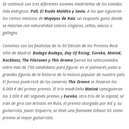
Se continuó con tres diferentes visiones madrileñas de los sonidos
más enérgicos:
Pull, El Ruido Maldito y Savia.
A los que siguieron
los ritmos mestizos de
Muyayos de Raíz
, un exquisito guiso donde
se mezclan con naturalidad colores cíngaros, celtas, vascos o
gallegos.
Comimos con los finalistas de la 30 Edición de los Premios Rock
Villa de Madrid.
Bodega Bodega, Day Of Rising, Eureka, Matiné,
Rockbotz, The Filetones y This Drama
fueron los seleccionados
entre más de 750 candidatos para figurar en el palmarés junto a
grandes figuras de la historia de la música popular de nuestro país.
El furioso punk-rock de los canarios
This Drama
se llevaron los
6.000 € del primer premio. El trío madrileño
Matiné
consiguieron
los 3.000 € del segundo premio y
Eureka
, otro trío de la capital, se
irán de gira con Artistas en Ruta, el premio otorgado por AIE y, su
guitarrista, Javier Ezquerra, se llevó una flamante Gibson SG como
premio al mejor guitarrista.