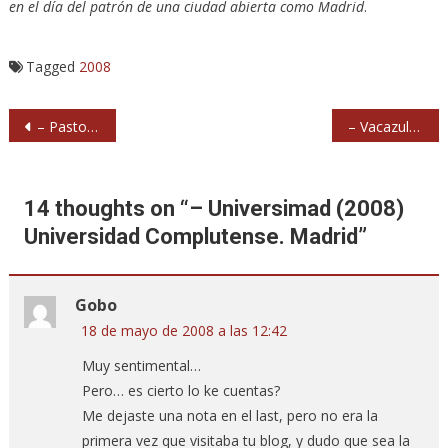
en el día del patrón de una ciudad abierta como Madrid
.
Tagged
2008
Navegación
– Pastora (2008) Pradera de San Isidro. Madrid
– Vacazul (2008) Jardines de Las Vistillas. Madrid
de
entradas
14 thoughts on “
– Universimad (2008)
Universidad Complutense. Madrid
”
Gobo
18 de mayo de 2008 a las 12:42
Muy sentimental…
Pero… es cierto lo ke cuentas?
Me dejaste una nota en el last, pero no era la
primera vez que visitaba tu blog, y dudo que sea la