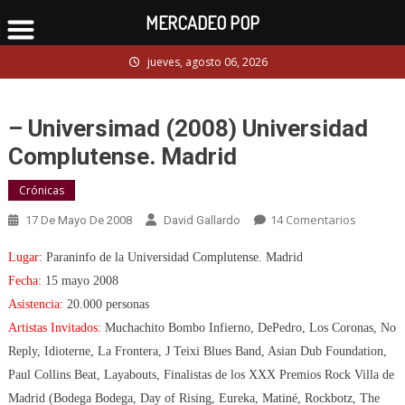
MERCADEO POP
Skip
jueves, agosto 06, 2026
to
content
– Universimad (2008) Universidad
Complutense. Madrid
Crónicas
En
14 Comentarios
17 De Mayo De 2008
David Gallardo
–
Lugar:
Paraninfo de la Universidad Complutense. Madrid
Univers
(2008)
Fecha:
15 mayo 2008
Universi
Asistencia:
20.000 personas
Complut
Artistas Invitados:
Muchachito Bombo Infierno, DePedro, Los Coronas, No
Madrid
Reply, Idioterne, La Frontera, J Teixi Blues Band, Asian Dub Foundation,
Paul Collins Beat, Layabouts, Finalistas de los XXX Premios Rock Villa de
Madrid (Bodega Bodega, Day of Rising, Eureka, Matiné, Rockbotz, The