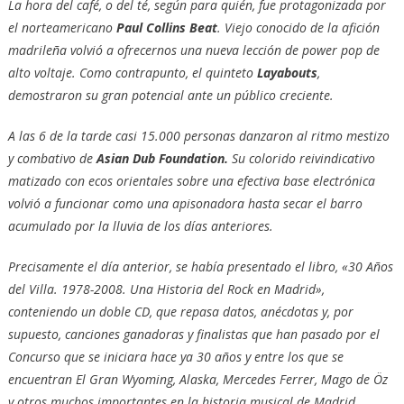
La hora del café, o del té, según para quién, fue protagonizada por
el norteamericano
Paul Collins Beat
. Viejo conocido de la afición
madrileña volvió a ofrecernos una nueva lección de power pop de
alto voltaje. Como contrapunto, el quinteto
Layabouts
,
demostraron su gran potencial ante un público creciente.
A las 6 de la tarde casi 15.000 personas danzaron al ritmo mestizo
y combativo de
Asian Dub Foundation.
Su colorido reivindicativo
matizado con ecos orientales sobre una efectiva base electrónica
volvió a funcionar como una apisonadora hasta secar el barro
acumulado por la lluvia de los días anteriores.
Precisamente el día anterior, se había presentado el libro, «30 Años
del Villa. 1978-2008. Una Historia del Rock en Madrid»,
conteniendo un doble CD, que repasa datos, anécdotas y, por
supuesto, canciones ganadoras y finalistas que han pasado por el
Concurso que se iniciara hace ya 30 años y entre los que se
encuentran El Gran Wyoming, Alaska, Mercedes Ferrer, Mago de Öz
y otros muchos importantes en la historia musical de Madrid.