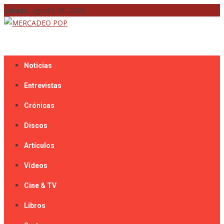
Skip
sábado, agosto 08, 2026
to
content
Mercadeo Pop es todo información musical
MERCADEO POP
Noticias
Entrevistas
Crónicas
Discos
Artículos
Vídeos
Cine & TV
Libros