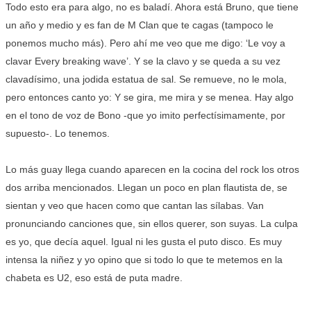
Todo esto era para algo, no es baladí. Ahora está Bruno, que tiene
un año y medio y es fan de M Clan que te cagas (tampoco le
ponemos mucho más). Pero ahí me veo que me digo: ‘Le voy a
clavar Every breaking wave’. Y se la clavo y se queda a su vez
clavadísimo, una jodida estatua de sal. Se remueve, no le mola,
pero entonces canto yo: Y se gira, me mira y se menea. Hay algo
en el tono de voz de Bono -que yo imito perfectísimamente, por
supuesto-. Lo tenemos.
Lo más guay llega cuando aparecen en la cocina del rock los otros
dos arriba mencionados. Llegan un poco en plan flautista de, se
sientan y veo que hacen como que cantan las sílabas. Van
pronunciando canciones que, sin ellos querer, son suyas. La culpa
es yo, que decía aquel. Igual ni les gusta el puto disco. Es muy
intensa la niñez y yo opino que si todo lo que te metemos en la
chabeta es U2, eso está de puta madre.