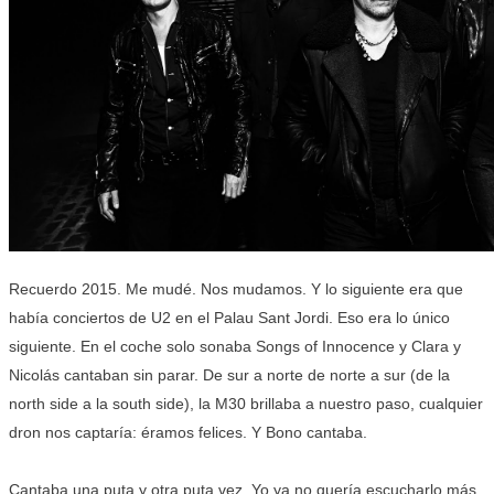
Recuerdo 2015. Me mudé. Nos mudamos. Y lo siguiente era que
había conciertos de U2 en el Palau Sant Jordi. Eso era lo único
siguiente. En el coche solo sonaba Songs of Innocence y Clara y
Nicolás cantaban sin parar. De sur a norte de norte a sur (de la
north side a la south side), la M30 brillaba a nuestro paso, cualquier
dron nos captaría: éramos felices. Y Bono cantaba.
Cantaba una puta y otra puta vez. Yo ya no quería escucharlo más