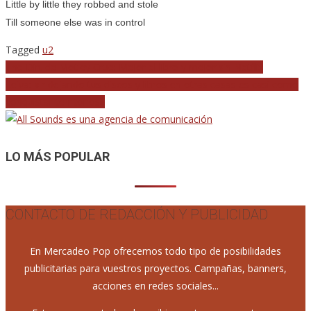
Little by little they robbed and stole
Till someone else was in control
Tagged
u2
Navegación
The Dirt de Motley Crue: Mejor el libro y mejor sin Netflix
Leiva: «Ir dejando tus discos y libros en otras casas es casi como
de
conquistar territorios»
entradas
LO MÁS POPULAR
CONTACTO DE REDACCIÓN Y PUBLICIDAD
En Mercadeo Pop ofrecemos todo tipo de posibilidades
publicitarias para vuestros proyectos. Campañas, banners,
acciones en redes sociales...