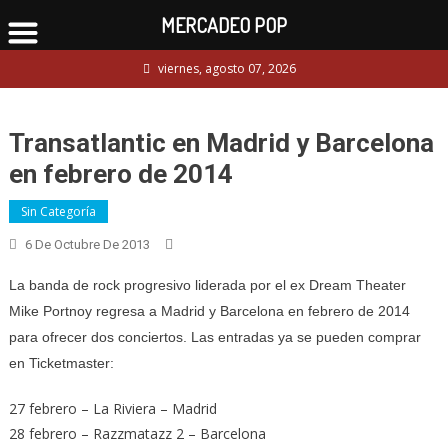
MERCADEO POP
Skip
viernes, agosto 07, 2026
to
content
Transatlantic en Madrid y Barcelona
en febrero de 2014
Sin Categoría
6 De Octubre De 2013
La banda de rock progresivo liderada por el ex Dream Theater
Mike Portnoy regresa a Madrid y Barcelona en febrero de 2014
para ofrecer dos conciertos. Las entradas ya se pueden comprar
en Ticketmaster:
27 febrero – La Riviera – Madrid
28 febrero – Razzmatazz 2 – Barcelona