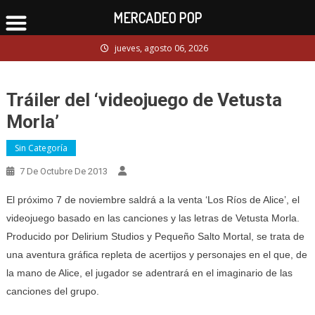
MERCADEO POP
Skip
jueves, agosto 06, 2026
to
content
Tráiler del ‘videojuego de Vetusta
Morla’
Sin Categoría
7 De Octubre De 2013
El próximo 7 de noviembre saldrá a la venta ‘Los Ríos de Alice’, el
videojuego basado en las canciones y las letras de Vetusta Morla.
Producido por Delirium Studios y Pequeño Salto Mortal, se trata de
una aventura gráfica repleta de acertijos y personajes en el que, de
la mano de Alice, el jugador se adentrará en el imaginario de las
canciones del grupo.