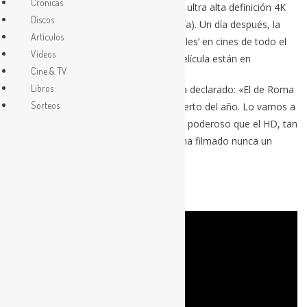
Crónicas
especial de dicha película en formato de ultra alta definición 4K
Discos
(es la primera rodada con esta tecnología). Un día después, la
Artículos
película ya estará en condiciones ‘normales’ en cines de todo el
Vídeos
mundo. Todos los detalles sobre esta película están en
Cine & TV
Libros
Sobre la película en cuestión, Bellamy ha declarado: «El de Roma
Sorteos
fue probablemente nuestro mejor concierto del año. Lo vamos a
publicar en 4K, que es cuatro veces más poderoso que el HD, tan
detallista que llega a ser ridículo. No se ha filmado nunca un
concierto con mayor resolución».
A continuación podemos ver el tráiler: