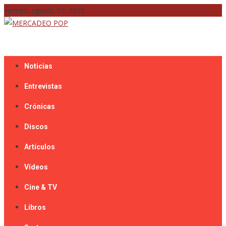
Skip
viernes, agosto 07, 2026
to
content
Mercadeo Pop es todo información musical
MERCADEO POP
Noticias
Entrevistas
Crónicas
Discos
Artículos
Vídeos
Cine & TV
Libros