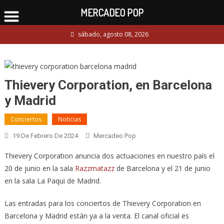
MERCADEO POP
Skip
sábado, agosto 08, 2026
to
content
Thievery Corporation, en Barcelona
y Madrid
Conciertos
Noticias
19 De Febrero De 2024
Mercadeo Pop
Thievery Corporation anuncia dos actuaciones en nuestro país el
20 de junio en la sala
Razzmatazz
de Barcelona y el 21 de junio
en la sala La Paqui de Madrid.
Las entradas para los conciertos de Thievery Corporation en
Barcelona y Madrid están ya a la venta. El canal oficial es