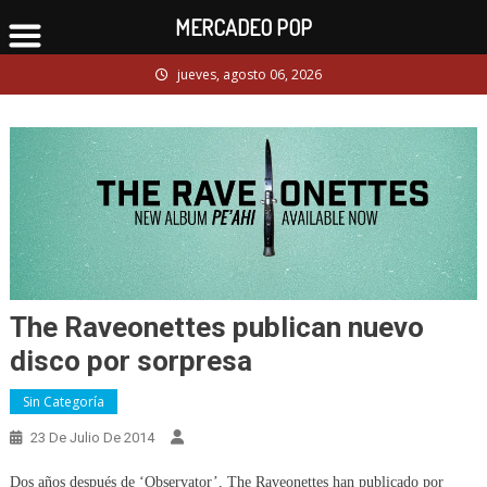
MERCADEO POP
Skip
jueves, agosto 06, 2026
to
content
The Raveonettes publican nuevo
disco por sorpresa
Sin Categoría
23 De Julio De 2014
Dos años después de ‘Observator’, The Raveonettes han publicado por