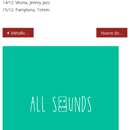
14/12: Vitoria, Jimmy Jazz
15/12: Pamplona, Totem
Navegación
Metallica muestran aperitivos de su película en 3D
Nuevo (loco) vídeo y próximos conciertos de Bigott
de
entradas