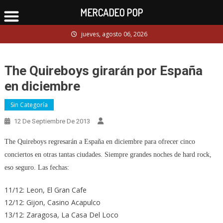
MERCADEO POP
Skip
jueves, agosto 06, 2026
to
content
The Quireboys girarán por España
en diciembre
Sin Categoría
12 De Septiembre De 2013
The Quireboys regresarán a España en diciembre para ofrecer cinco
conciertos en otras tantas ciudades. Siempre grandes noches de hard rock,
eso seguro. Las fechas:
11/12: Leon, El Gran Cafe
12/12: Gijon, Casino Acapulco
13/12: Zaragosa, La Casa Del Loco