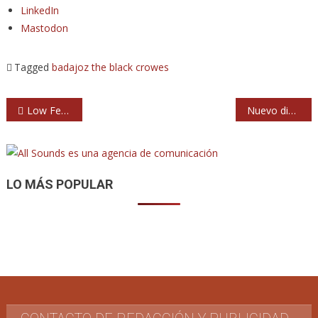
LinkedIn
Mastodon
Tagged
badajoz
the black crowes
Navegación
Low Festival 2024: nuevas confirmaciones
Nuevo disco de Sôber: ‘Retorcidos’
de
entradas
LO MÁS POPULAR