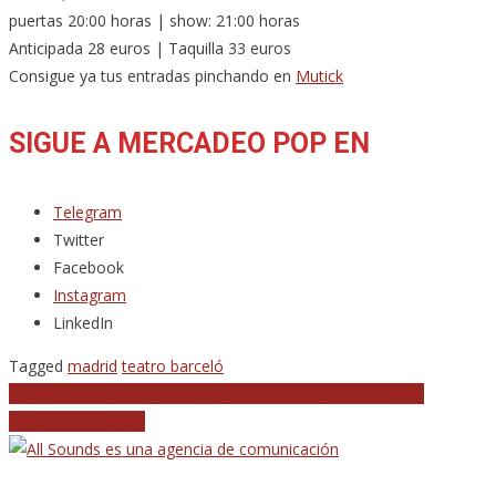
puertas 20:00 horas | show: 21:00 horas
Anticipada 28 euros | Taquilla 33 euros
Consigue ya tus entradas pinchando en
Mutick
SIGUE A MERCADEO POP EN
Telegram
Twitter
Facebook
Instagram
LinkedIn
Tagged
madrid
teatro barceló
Navegación
El señor de los anillos en concierto en Barcelona y Madrid
Second se separan
de
entradas