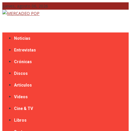
Skip
jueves, agosto 06, 2026
to
content
Mercadeo Pop es todo información musical
MERCADEO POP
Noticias
Entrevistas
Crónicas
Discos
Artículos
Vídeos
Cine & TV
Libros