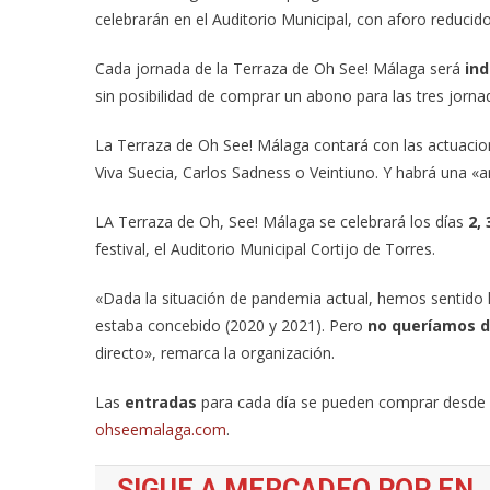
celebrarán en el Auditorio Municipal, con aforo reducid
Cada jornada de la Terraza de Oh See! Málaga será
in
sin posibilidad de comprar un abono para las tres jornad
La Terraza de Oh See! Málaga contará con las actuacio
Viva Suecia, Carlos Sadness o Veintiuno. Y habrá una «ar
LA Terraza de Oh, See! Málaga se celebrará los días
2,
festival, el Auditorio Municipal Cortijo de Torres.
«Dada la situación de pandemia actual, hemos sentido la
estaba concebido (2020 y 2021). Pero
no queríamos de
directo», remarca la organización.
Las
entradas
para cada día se pueden comprar desde e
ohseemalaga.com
.
SIGUE A MERCADEO POP EN