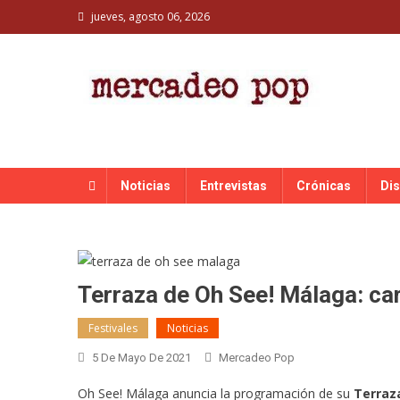
Skip
jueves, agosto 06, 2026
to
content
MERCADEO POP
Mercadeo Pop es todo información musical
Noticias
Entrevistas
Crónicas
Di
Terraza de Oh See! Málaga: ca
Festivales
Noticias
5 De Mayo De 2021
Mercadeo Pop
Oh See! Málaga anuncia la programación de su
Terraz