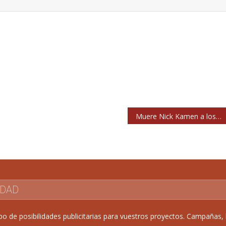
Muere Nick Kamen a los 59 años
IDAD
de posibilidades publicitarias para vuestros proyectos. Campañas, b