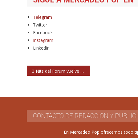
Telegram
Twitter
Facebook
Instagram
LinkedIn
Navegación
Nits del Forum vuelve este verano en Barcelona
de
entradas
CONTACTO DE REDACCIÓN Y PUBLIC
En Mercadeo Pop ofrecemos todo tipo 