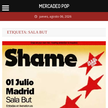
MERCADEO POP
Skip
jueves, agosto 06, 2026
to
content
ETIQUETA:
SALA BUT