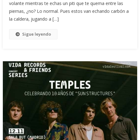
volante mientras te echas un piti que te quema entre las
piernas, ¿no? Lo normal. Pues estos van echando carbón a
la caldera, jugando a […]
Sigue leyendo