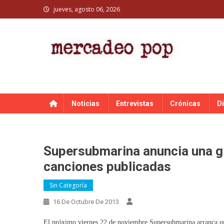
Skip
jueves, agosto 06, 2026
to
content
MERCADEO POP
Mercadeo Pop es todo información musical
Noticias
Entrevistas
Crónicas
D
Supersubmarina anuncia una gi
canciones publicadas
Sin Categoría
16 De Octubre De 2013
El próximo viernes 22 de noviembre Supersubmarina arranca una