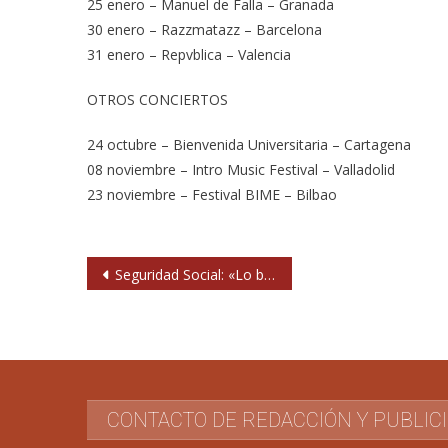
25 enero – Manuel de Falla – Granada
30 enero – Razzmatazz – Barcelona
31 enero – Repvblica – Valencia
OTROS CONCIERTOS
24 octubre – Bienvenida Universitaria – Cartagena
08 noviembre – Intro Music Festival – Valladolid
23 noviembre – Festival BIME – Bilbao
Navegación
Seguridad Social: «Lo bueno de las crisis es que o nos buscamos la vida o nos vamos al garete»
de
entradas
CONTACTO DE REDACCIÓN Y PUBLIC