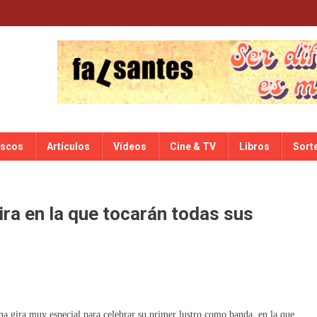
iscos
Artículos
Vídeos
Cine & TV
Libros
Sort
ra en la que tocarán todas sus
 gira muy especial para celebrar su primer lustro como banda, en la que