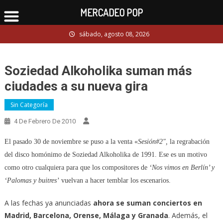
MERCADEO POP
Skip
sábado, agosto 08, 2026
to
content
Soziedad Alkoholika suman más
ciudades a su nueva gira
Sin Categoría
4 De Febrero De 2010
El pasado 30 de noviembre se puso a la venta «
Sesión#2″,
la regrabación
del disco homónimo de Soziedad Alkoholika de 1991. Ese es un motivo
como otro cualquiera para que los compositores de
‘Nos vimos en Berlín’ y
‘Palomas y buitres’
vuelvan a hacer temblar los escenarios.
A las fechas ya anunciadas
ahora se suman conciertos en
Madrid, Barcelona, Orense, Málaga y Granada
. Además, el