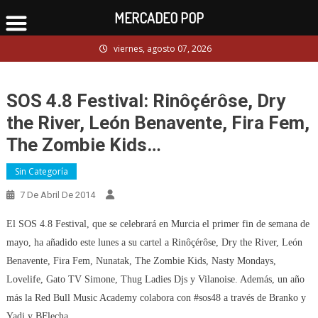
MERCADEO POP
Skip
viernes, agosto 07, 2026
to
content
SOS 4.8 Festival: Rinôçérôse, Dry
the River, León Benavente, Fira Fem,
The Zombie Kids…
Sin Categoría
7 De Abril De 2014
El SOS 4.8 Festival, que se celebrará en Murcia el primer fin de semana de
mayo, ha añadido este lunes a su cartel a Rinôçérôse, Dry the River, León
Benavente, Fira Fem, Nunatak, The Zombie Kids, Nasty Mondays,
Lovelife, Gato TV Simone, Thug Ladies Djs y Vilanoise. Además, un año
más la Red Bull Music Academy colabora con #sos48 a través de Branko y
Yadi y BFlecha.