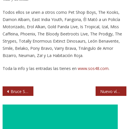
Todos ellos se unen a otros como Pet Shop Boys, The Kooks,
Damon Albarn, East India Youth, Fangoria, Él Mató a un Policía
Motorizado, Erol Alkan, Gold Panda Live, Is Tropical, Izal, Miss
Caffeina, Phoenix, The Bloody Beetroots Live, The Prodigy, The
Strypes, Totally Enormous Extinct Dinosaurs, León Benavente,
Smile, Belako, Pony Bravo, Varry Brava, Triángulo de Amor
Bizarro, Neuman, Za! y La Habitación Roja.
Toda la info y las entradas las tienes en
www.sos48.com
.
Navegación
Bruce Springsteen & The E Street Band destrozan el ‘Jump’ de Van Halen
Nuevo vídeo de Sidonie: ‘Sierra y Canadá’
de
entradas