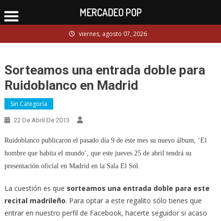
MERCADEO POP
Skip
viernes, agosto 07, 2026
to
content
Sorteamos una entrada doble para
Ruidoblanco en Madrid
Sin Categoría
22 De Abril De 2013
Ruidoblanco publicaron el pasado día 9 de este mes su nuevo álbum, ‘El
hombre que habita el mundo’, que este jueves 25 de abril tendrá su
presentación oficial en Madrid en la Sala El Sol.
La cuestión es que
sorteamos una entrada doble para este
recital madrileño
. Para optar a este regalito sólo tienes que
entrar en nuestro perfil de Facebook, hacerte seguidor si acaso