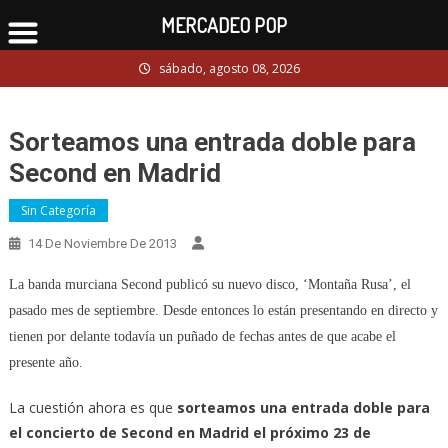
MERCADEO POP
Skip
sábado, agosto 08, 2026
to
content
Sorteamos una entrada doble para
Second en Madrid
Sin Categoría
14 De Noviembre De 2013
La banda murciana Second publicó su nuevo disco, ‘Montaña Rusa’, el
pasado mes de septiembre. Desde entonces lo están presentando en directo y
tienen por delante todavía un puñado de fechas antes de que acabe el
presente año.
La cuestión ahora es que
sorteamos una entrada doble para
el concierto de Second en Madrid el próximo 23 de