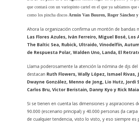
Minds,
Delafé
que contará con un variopinto cartel en el que ya sabíamos que 
Y
como los pincha discos
Armin Van Buuren, Roger Sánchez y
Las
Flores
Ahora la organización confirma un montón de bandas m
Azules,
Las Flores Azules, Iván Ferreiro, Miguel Bosé, Lo
Iván
The Baltic Sea, Rubick, Ultraido, Vinodelfín, Aut
Ferreiro
de Respuesta Polar, Walden Uno, Landa, El Retrat
Y
Marlango
Llama poderosamente la atención la nómina de djs del 
Se
destacan
Ruth Flowers, Wally López, Ismael Rivas, J
Suman
Dwayne González, Menno de Jong, Lio Hutz, Jordi S
Al
Carlos Bru, Victor Beristain, Danny Kyo y Rick Maia
Arenal
Sound
Si se tienen en cuenta las dimensiones y aspiraciones 
Castellonés
90.000 (escenario principal) y 40.000 personas (la car
de cualquier tendencia, visto lo visto, y eso siempre es 