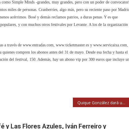
ndas como Simple Minds -grandes, muy grandes, pero con un poder de convocator
 tantos miles de personas. Cranberries, algo más, pero su reciente paso por Madri
 menos acérrimos. Bosé y demás reclamos patrios, a duras penas. Y es que
opulares, y con muchos otros festivales por Levante. A los de la organización
 días a través de www.entradas.com, www.ticketmaster.es y www.servicaixa.com,
ra quienes compren los abonos antes del 31 de mayo. Desde esa fecha y hasta el
ración del festival, 150. Además, hay un abono vip por 300 euros que incluye u
Quique González dará un recital gratuito en La Noche de los Libros de Madrid junto a Kirmen Uribe
é y Las Flores Azules, Iván Ferreiro y