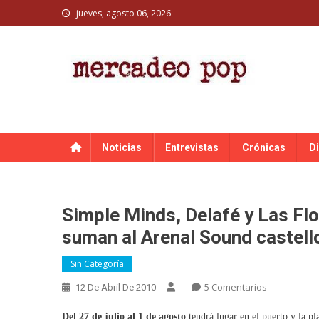
Skip
jueves, agosto 06, 2026
to
content
MERCADEO POP
Mercadeo Pop es todo información musical
Noticias
Entrevistas
Crónicas
D
Simple Minds, Delafé y Las Flo
suman al Arenal Sound castell
Sin Categoría
En
5 Comentarios
12 De Abril De 2010
Simple
Del 27 de julio al 1 de agosto
tendrá lugar en el puerto y la p