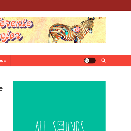
eos
e