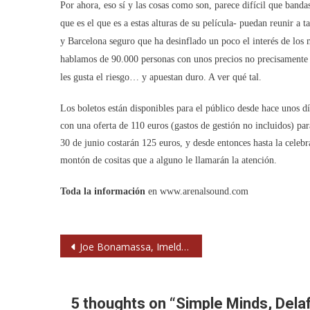
Por ahora, eso sí y las cosas como son, parece difícil que ba
que es el que es a estas alturas de su película- puedan reunir a
y Barcelona seguro que ha desinflado un poco el interés de los
hablamos de 90.000 personas con unos precios no precisamente p
les gusta el riesgo… y apuestan duro. A ver qué tal.
Los boletos están disponibles para el público desde hace unos
con una oferta de 110 euros (gastos de gestión no incluidos) pa
30 de junio costarán 125 euros, y desde entonces hasta la celeb
montón de cositas que a alguno le llamarán la atención.
Toda la información
en www.arenalsound.com
Navegación
Joe Bonamassa, Imelda May, Jimmie Vaughan, J. Teixi Band y Deltonos al Blues Cazorla 2010
de
entradas
5 thoughts on “
Simple Minds, Delaf