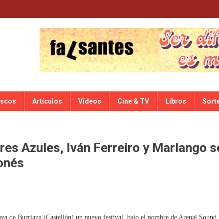
iscos
Artículos
Vídeos
Cine & TV
Libros
Sort
res Azules, Iván Ferreiro y Marlango s
onés
laya de Burriana (Castellón) un nuevo festival, bajo el nombre de Arenal Sound,