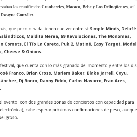
estaban los reunificados
Cranberries, Macaco, Bebe y Los Delinqüentes
, así
 Dwayne González.
ás, que poco o nada tienen que ver entre sí:
Simple Minds, Delafé
s Aslándticos, Maldita Nerea, 69 Revoluciones, The Monomes,
umn Comets, El Tío La Careta, Puk 2, Matiné, Easy Target, Model
o, Cheese & Onions.
festival, que cuenta con lo más granado del momento y entre los djs
osé Franco, Brian Cross, Mariem Baker, Blake Jarrell, Coyu,
ánchez, Dj Ronro, Danny Fiddo, Carlos Navarro, Fran Ares,
.
del evento, con dos grandes zonas de conciertos con capacidad para
pa electrónica), cabe esperar próximas confirmaciones de peso, aunque
peligroso.