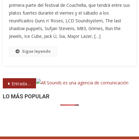
primera parte del festival de Coachella, que tendrá entre sus
platos fuertes durante el viernes y el sábado a los
reunificados Guns n’ Roses, LCD Soundsystem, The last
shadow puppets, Sufjan Stevens, M83, Grimes, Run the
Jewels, Ice Cube, Jack Ü, Sia, Major Lazer, […]
Sigue leyendo
Navegación
Entradas anteriores
de
LO MÁS POPULAR
entradas