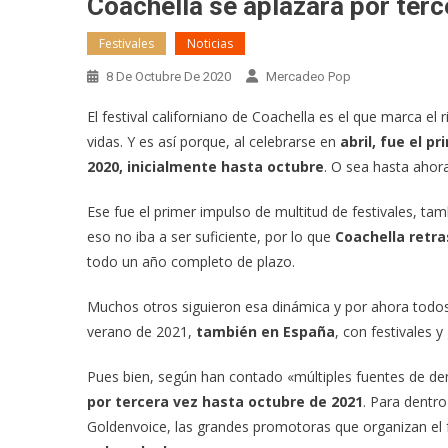
Coachella se aplazará por ter
Festivales
Noticias
8 De Octubre De 2020
Mercadeo Pop
El festival californiano de Coachella es el que marca e
vidas. Y es así porque, al celebrarse en
abril, fue el p
2020, inicialmente hasta octubre
. O sea hasta ahora
Ese fue el primer impulso de multitud de festivales, ta
eso no iba a ser suficiente, por lo que
Coachella retr
todo un año completo de plazo.
Muchos otros siguieron esa dinámica y por ahora todos
verano de 2021,
también en España
, con festivales 
Pues bien, según han contado «múltiples fuentes de dent
por tercera vez hasta octubre de 2021
. Para dentr
Goldenvoice, las grandes promotoras que organizan el f