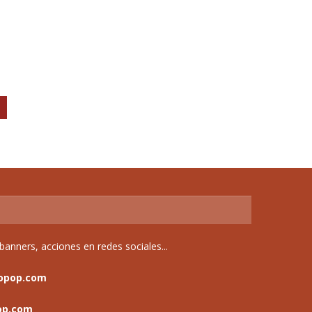
,
anners, acciones en redes sociales...
opop.com
op.com