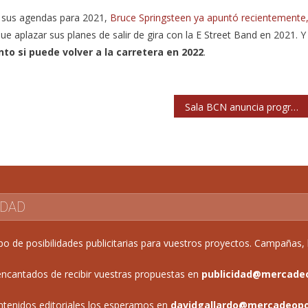
n sus agendas para 2021,
Bruce Springsteen ya apuntó recientemente
ue aplazar sus planes de salir de gira con la E Street Band en 2021. Y
to si puede volver a la carretera en 2022
.
Sala BCN anuncia programación de otoño en el Castillo de Montjuic
IDAD
de posibilidades publicitarias para vuestros proyectos. Campañas, b
ncantados de recibir vuestras propuestas en
publicidad@mercade
ntenidos editoriales los esperamos en
davidgallardo@mercadeop