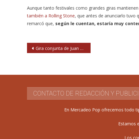
Aunque tanto festivales como grandes giras mantiene
también a Rolling Stone
, que antes de anunciarlo tuvo q
remarcó que,
según le cuentan, estaría muy conten
Navegación
Gira conjunta de Juan Zelada, Julián Maeso, Adrián Costa y Alberto Anaut
de
entradas
CONTACTO DE REDACCIÓN Y PUBLIC
En Mercadeo Pop ofrecemos todo tipo 
Estamos e
Los co