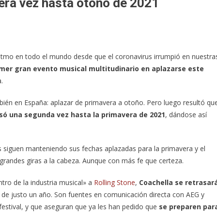
cera vez hasta otoño de 2021
l ritmo en todo el mundo desde que el coronavirus irrumpió en nuestra
rimer gran evento musical multitudinario en aplazarse este
.
mbién en España: aplazar de primavera a otoño. Pero luego resultó qu
asó una segunda vez hasta la primavera de 2021
, dándose así
 siguen manteniendo sus fechas aplazadas para la primavera y el
y grandes giras a la cabeza. Aunque con más fe que certeza.
ro de la industria musical» a
Rolling Stone
,
Coachella se retrasar
o de justo un año. Son fuentes en comunicación directa con AEG y
estival, y que aseguran que ya les han pedido que
se preparen par