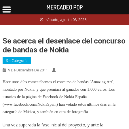
MERCADEO POP
Skip
sábado, agosto 08, 2026
to
content
Se acerca el desenlace del concurso
de bandas de Nokia
Sin Categoría
9 De Diciembre De 2011
Hace unos días comentábamos el concurso de bandas ‘Amazing Art’,
montado por Nokia, y que premiará al ganador con 1.000 euros. Los
usuarios de la página de Facebook de Nokia España
(www.facebook.com/NokiaSpain) han votado estos últimos días en la
categoría de Música, y también en otra de fotografía.
Una vez superada la fase inicial del proyecto, y ante la