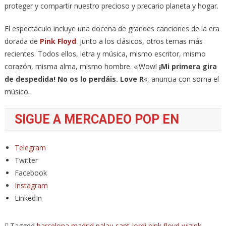
proteger y compartir nuestro precioso y precario planeta y hogar.
El espectáculo incluye una docena de grandes canciones de la era
dorada de
Pink Floyd
. Junto a los clásicos, otros temas más
recientes. Todos ellos, letra y música, mismo escritor, mismo
corazón, misma alma, mismo hombre. «¡Wow!
¡Mi primera gira
de despedida! No os lo perdáis. Love R
«, anuncia con sorna el
músico.
SIGUE A MERCADEO POP EN
Telegram
Twitter
Facebook
Instagram
LinkedIn
Tagged
barcelona
madrid
palau sant jordi
pink floyd
wizink