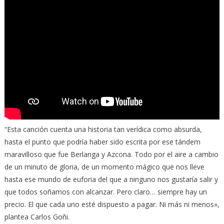
“Esta canción cuenta una historia tan verídica como absurda,
hasta el punto que podría haber sido escrita por ese tándem
maravilloso que fue Berlanga y Azcona. Todo por el aire a cambio
de un minuto de gloria, de un momento mágico que nos lleve
hasta ese mundo de euforia del que a ninguno nos gustaría salir y
que todos soñamos con alcanzar. Pero claro… siempre hay un
precio. El que cada uno esté dispuesto a pagar. Ni más ni menos»,
plantea Carlos Goñi.