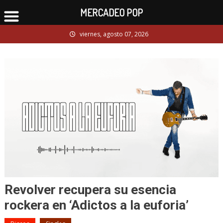
MERCADEO POP
Skip
viernes, agosto 07, 2026
to
content
Revolver recupera su esencia
rockera en ‘Adictos a la euforia’