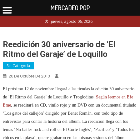
MERCADEO POP
Skip
jueves, agosto 06, 2026
to
content
Reedición 30 aniversario de ‘El
Ritmo del Garaje’ de Loquillo
Sin Categoría
20 De Octubre De 2013
El próximo 12 de noviembre llegará a las tiendas la edición 30 aniversario
de ‘El Ritmo del Garaje’ de Loquillo y Trogloditas.
Según leemos en Efe
Eme
, se reeditará en CD, vinilo rojo y un DVD con un documental titulado
‘Los gatos del callejón’ dirigido por Benet Román, con todo tipo de
entrevistas para contar la historia del álbum. La reedición llega con los
temas ‘No bailes rock and roll en El Corte Inglés’, ‘Pacífico’ y ‘Todos los
chicos en la playa’, que se grabaron en las mismas sesiones del álbum.