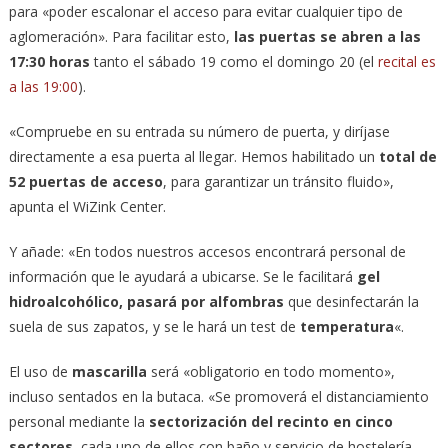
para «poder escalonar el acceso para evitar cualquier tipo de
aglomeración». Para facilitar esto,
las puertas se abren a las
17:30 horas
tanto el sábado 19 como el domingo 20 (el
recital es
a las 19:00
).
«Compruebe en su entrada su número de puerta, y diríjase
directamente a esa puerta al llegar. Hemos habilitado un
total de
52 puertas de acceso
, para garantizar un tránsito fluido»,
apunta el WiZink Center.
Y añade: «En todos nuestros accesos encontrará personal de
información que le ayudará a ubicarse. Se le facilitará
gel
hidroalcohólico, pasará por alfombras
que desinfectarán la
suela de sus zapatos, y se le hará un test de
temperatura
«.
El uso de
mascarilla
será «obligatorio en todo momento»,
incluso sentados en la butaca. «Se promoverá el distanciamiento
personal mediante la
sectorización del recinto en cinco
sectores
, cada uno de ellos con baño y servicio de hostelería,