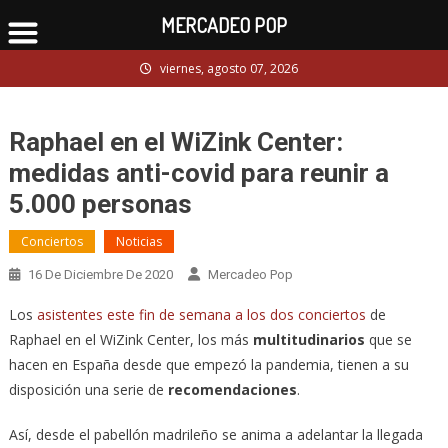
MERCADEO POP
Skip
viernes, agosto 07, 2026
to
content
Raphael en el WiZink Center:
medidas anti-covid para reunir a
5.000 personas
Conciertos
Noticias
16 De Diciembre De 2020
Mercadeo Pop
Los
asistentes este fin de semana a los dos conciertos
de
Raphael en el WiZink Center, los más
multitudinarios
que se
hacen en España desde que empezó la pandemia, tienen a su
disposición una serie de
recomendaciones
.
Así, desde el pabellón madrileño se anima a adelantar la llegada