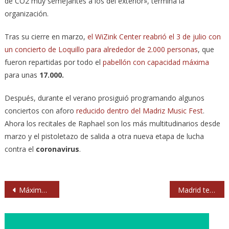
de CO2 muy semejantes a los del exterior», termina la
organización.
Tras su cierre en marzo,
el WiZink Center reabrió el 3 de julio con
un concierto de Loquillo para alrededor de 2.000 personas
, que
fueron repartidas por todo el
pabellón con capacidad máxima
para unas
17.000.
Después, durante el verano prosiguió programando algunos
conciertos con aforo
reducido dentro del Madriz Music Fest
.
Ahora los recitales de Raphael son los más multitudinarios desde
marzo y el pistoletazo de salida a otra nueva etapa de lucha
contra el
coronavirus
.
Navegación
Máximo Pájaro echa a volar cruzando ‘Líneas Rojas’ en la Sierra de Madrid
Madrid tendrá su propio Concierto de Año Nuevo
de
entradas