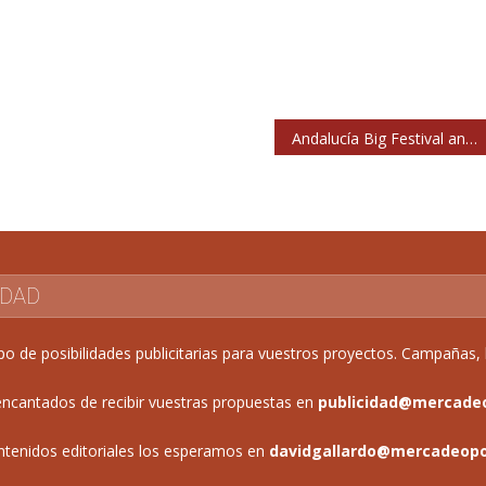
Andalucía Big Festival anuncia a Rage Against the Machine y venta de entradas
IDAD
de posibilidades publicitarias para vuestros proyectos. Campañas, b
ncantados de recibir vuestras propuestas en
publicidad@mercade
ntenidos editoriales los esperamos en
davidgallardo@mercadeop