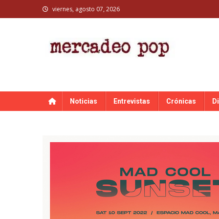
Skip
viernes, agosto 07, 2026
to
content
MERCADEO POP
Mercadeo Pop es todo información musical
Noticias
Entrevistas
Crónicas
D