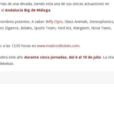
más de una década, siendo esta una de sus únicas actuaciones en
 el
Andalucía Big de Málaga
.
nombres potentes. A saber:
Biffy Clyro
, Glass Animals, Stereophonics
 Los Zigarros, Belako, Sports Team, Yard Act, Wargasm, Nova Twins,
yo a las 12:00 horas en
www.madcooltickets.com
.
elebra este año
durante cinco jornadas, del 6 al 10 de julio
. La cita
ldebebas.