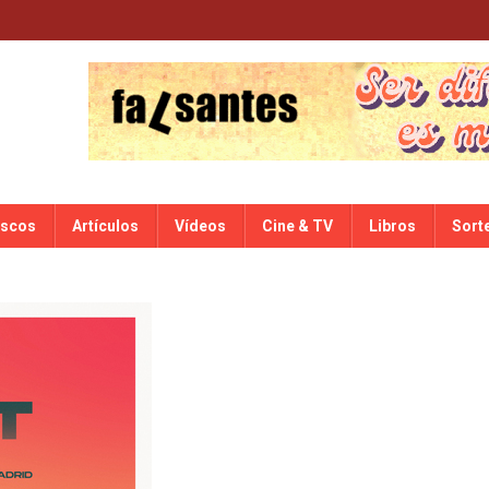
iscos
Artículos
Vídeos
Cine & TV
Libros
Sort