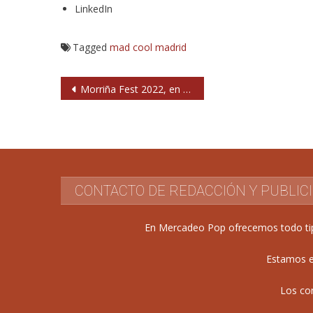
LinkedIn
Tagged
mad cool
madrid
Navegación
Morriña Fest 2022, en julio en Riazor (A Coruña)
de
entradas
CONTACTO DE REDACCIÓN Y PUBLIC
En Mercadeo Pop ofrecemos todo tipo 
Estamos e
Los co