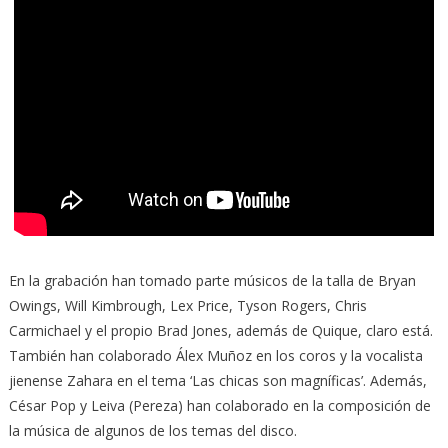
En la grabación han tomado parte músicos de la talla de Bryan
Owings, Will Kimbrough, Lex Price, Tyson Rogers, Chris
Carmichael y el propio Brad Jones, además de Quique, claro está.
También han colaborado Álex Muñoz en los coros y la vocalista
jienense Zahara en el tema ‘Las chicas son magníficas’. Además,
César Pop y Leiva (Pereza) han colaborado en la composición de
la música de algunos de los temas del disco.