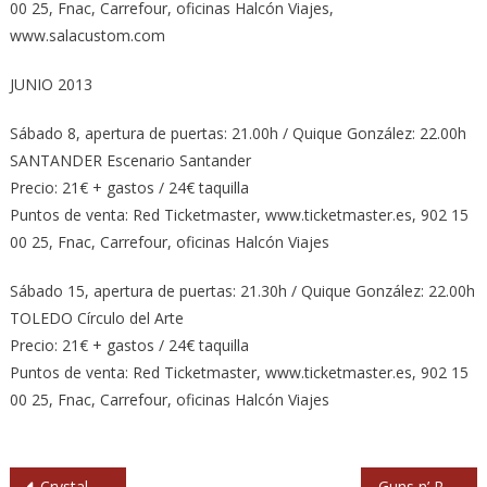
00 25, Fnac, Carrefour, oficinas Halcón Viajes,
www.salacustom.com
JUNIO 2013
Sábado 8, apertura de puertas: 21.00h / Quique González: 22.00h
SANTANDER Escenario Santander
Precio: 21€ + gastos / 24€ taquilla
Puntos de venta: Red Ticketmaster, www.ticketmaster.es, 902 15
00 25, Fnac, Carrefour, oficinas Halcón Viajes
Sábado 15, apertura de puertas: 21.30h / Quique González: 22.00h
TOLEDO Círculo del Arte
Precio: 21€ + gastos / 24€ taquilla
Puntos de venta: Red Ticketmaster, www.ticketmaster.es, 902 15
00 25, Fnac, Carrefour, oficinas Halcón Viajes
Navegación
Crystal Castles estrenan videoclip: ‘Sad Eyes’
Guns n’ Roses estrenarán este año un concierto en 3D grabado en Las Vegas