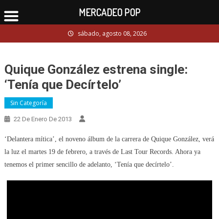
MERCADEO POP
Skip
sábado, agosto 08, 2026
to
content
Quique González estrena single:
‘Tenía que Decírtelo’
Sin Categoría
22 De Enero De 2013
‘Delantera mítica’, el noveno álbum de la carrera de Quique González, verá
la luz el martes 19 de febrero, a través de Last Tour Records. Ahora ya
tenemos el primer sencillo de adelanto, ‘Tenía que decírtelo’.