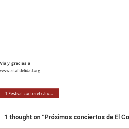
Vía y gracias a
www.altafidelidad.org
Navegación
Festival contra el cáncer con Narco, Habeas Corpus, Hora Zulú, Kannon, Sujeto-K, Transfer y Kólico
de
entradas
1 thought on “
Próximos conciertos de El C