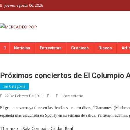
Skip
jueves, agosto 06, 2026
to
content
MERCADEO POP
Mercadeo Pop es todo información musical
Noticias
Entrevistas
Crónicas
Discos
Artí
Próximos conciertos de El Columpio 
Sin Categoría
En
1 Comentario
22 De Febrero De 2011
Próximos
El grupo navarro ya tiene en las tiendas su cuarto disco, ‘Diamantes’ (Mushroo
Conciertos
De
española más escuchada en Spotify en su semana de salida. Ya tienen, además, 
El
11 marzo – Sala Compai – Ciudad Real
Columpio