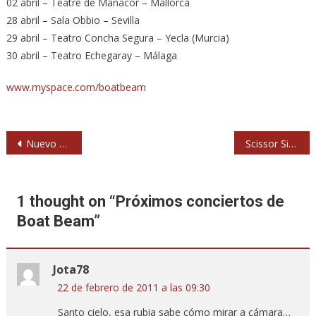
02 abril – Teatre de Manacor – Mallorca
28 abril – Sala Obbio – Sevilla
29 abril – Teatro Concha Segura – Yecla (Murcia)
30 abril – Teatro Echegaray – Málaga
www.myspace.com/boatbeam
Navegación
Nuevo disco y gira de Ktulu
Scissor Sisters estarán en el Arenal Sound de Castellón
de
entradas
1 thought on “
Próximos conciertos de
Boat Beam
”
Jota78
22 de febrero de 2011 a las 09:30
Santo cielo, esa rubia sabe cómo mirar a cámara…