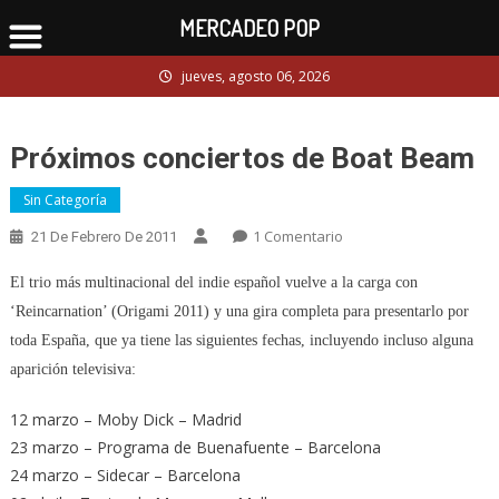
MERCADEO POP
Skip
jueves, agosto 06, 2026
to
content
Próximos conciertos de Boat Beam
Sin Categoría
En
1 Comentario
21 De Febrero De 2011
Próximos
El trio más multinacional del indie español vuelve a la carga con
Conciertos
De
‘Reincarnation’ (Origami 2011) y una gira completa para presentarlo por
Boat
toda España, que ya tiene las siguientes fechas, incluyendo incluso alguna
Beam
aparición televisiva:
12 marzo – Moby Dick – Madrid
23 marzo – Programa de Buenafuente – Barcelona
24 marzo – Sidecar – Barcelona