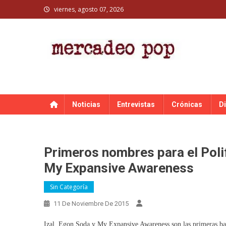
Skip
viernes, agosto 07, 2026
to
content
MERCADEO POP
Mercadeo Pop es todo información musical
Noticias
Entrevistas
Crónicas
D
Primeros nombres para el Poli
My Expansive Awareness
Sin Categoría
11 De Noviembre De 2015
Izal, Egon Soda y My Expansive Awareness son las primeras ban