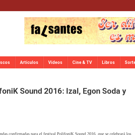
iscos
Artículos
Vídeos
Cine & TV
Libros
Sort
foniK Sound 2016: Izal, Egon Soda y
das confirmadas para el festival PolifoniK Sound 2016, que se celebrará los