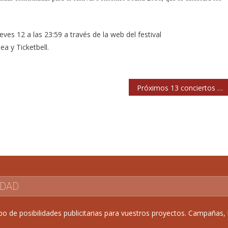
ves 12 a las 23:59 a través de la web del festival
a y Ticketbell.
Próximos 13 conciertos de Autumn Comets
IDAD
de posibilidades publicitarias para vuestros proyectos. Campañas, b