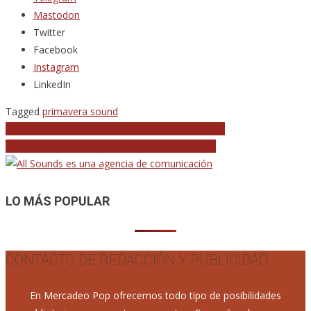
Mastodon
Twitter
Facebook
Instagram
LinkedIn
Tagged
primavera sound
Navegación
Nuevo videoclip de Augusta Sonora: ‘Nunca más’
Caída de Bruce Springsteen en pleno concierto
de
entradas
LO MÁS POPULAR
CONTACTO DE REDACCIÓN Y PUBLICIDAD
En Mercadeo Pop ofrecemos todo tipo de posibilidades