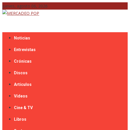
Skip
jueves, agosto 06, 2026
to
content
Mercadeo Pop es todo información musical
MERCADEO POP
Noticias
Entrevistas
Crónicas
Discos
Artículos
Vídeos
Cine & TV
Libros